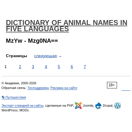
DICTIONARY OF ANIMAL NAMES IN
FIVE LANGUAGES
MzYw - Mzg0NA==
Страницы
следующая
→
1
2
3
4
5
6
7
© Академик, 2000-2026
18+
Обратная связь:
Техподдержка
,
Реклама на сайте
👣 Путешествия
Экспорт словарей на сайты
, сделанные на PHP,
Joomla,
Drupal,
WordPress, MODx.